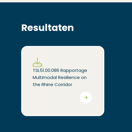
Resultaten
(Opent in een nieuw venster)
TSL51.00.086 Rapportage 
Multimodal Resilience on 
the Rhine Corridor