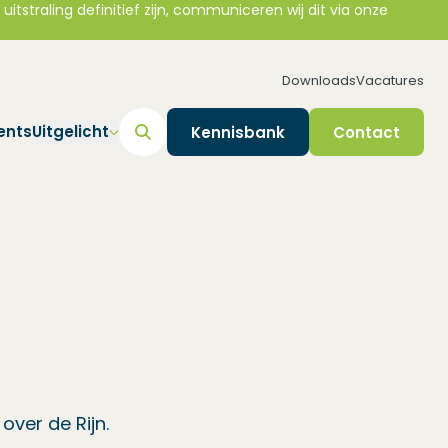
straling definitief zijn, communiceren wij dit via onze
Downloads
Vacatures
ents
Uitgelicht
Kennisbank
Contact
ver de Rijn.