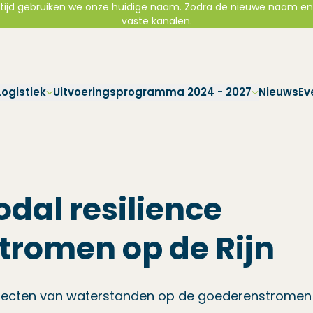
ijd gebruiken we onze huidige naam. Zodra de nieuwe naam en uit
Direct naar hoofdnavigatie
Direct naar hoofdinhoud
Direct naar footer
vaste kanalen.
ogistiek
Uitvoeringsprogramma 2024 - 2027
Nieuws
Ev
dal resilience
tromen op de Rijn
fecten van waterstanden op de goederenstromen o