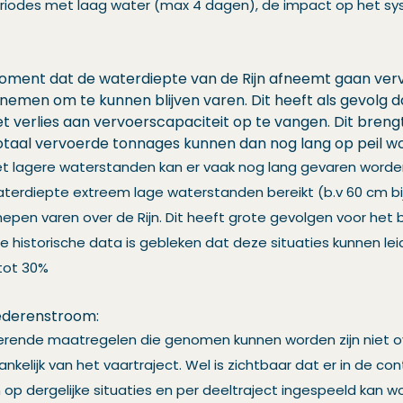
eriodes met laag water (max 4 dagen), de impact op het sy
oment dat de waterdiepte van de Rijn afneemt gaan ver
emen om te kunnen blijven varen. Dit heeft als gevolg d
 verlies aan vervoerscapaciteit op te vangen. Dit brengt 
totaal vervoerde tonnages kunnen dan nog lang op peil 
t lagere waterstanden kan er vaak nog lang gevaren worden 
erdiepte extreem lage waterstanden bereikt (b.v 60 cm bij
epen varen over de Rijn. Dit heeft grote gevolgen voor het
de historische data is gebleken dat deze situaties kunnen le
tot 30%
ederenstroom:
erende maatregelen die genomen kunnen worden zijn niet ove
ankelijk van het vaartraject. Wel is zichtbaar dat er in de con
op dergelijke situaties en per deeltraject ingespeeld kan 