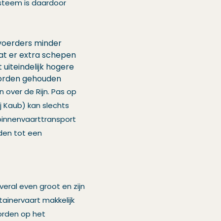
steem is daardoor
voerders minder
at er extra schepen
uiteindelijk hogere
worden gehouden
over de Rijn. Pas op
 Kaub) kan slechts
 binnenvaarttransport
iden tot een
ral even groot en zijn
tainervaart makkelijk
worden op het