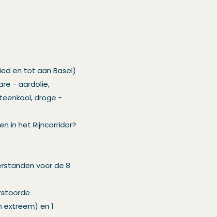
ied en tot aan Basel)
re - aardolie,
steenkool, droge -
 in het Rijncorridor?
terstanden voor de 8
erstoorde
n extreem) en 1