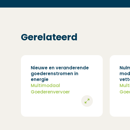
Gerelateerd
Nieuwe en veranderende
Nulm
goederenstromen in
moda
energie
vett
Multimodaal
Mul
Goederenvervoer
Goed