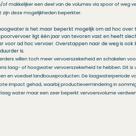
/of makkelijker een deel van de volumes via spoor of weg 
t zijn deze mogelijkheden beperkter.
f hoogwater is het maar beperkt mogelijk om ad hoc over
spoorvervoer ligt één jaar van tevoren vast en heeft sle
r voor ad hoc vervoer. Overstappen naar de weg is ook bi
duurder is.
rders willen toch meer vervoerszekerheid en schakelen voor
ens laag- of hoogwater vervoerszekerheid te hebben. Dit is v
cten en voedsel landbouwproducten. De laagwaterperiode van
ote impact gehad, waarbij productievermindering in sommi
an laag water maar een zeer beperkt vervoersvolume verdwe