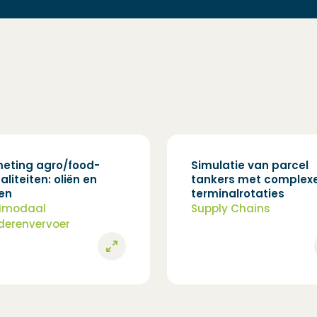
eting agro/food-
Simulatie van parcel
liteiten: oliën en
tankers met complex
en
terminalrotaties
timodaal
Supply Chains
erenvervoer