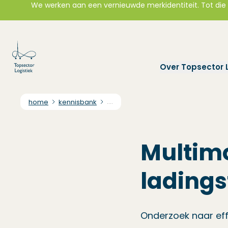
We werken aan een vernieuwde merkidentiteit. Tot die t
Over Topsector L
home
kennisbank
....
Multimo
ladings
Onderzoek naar ef