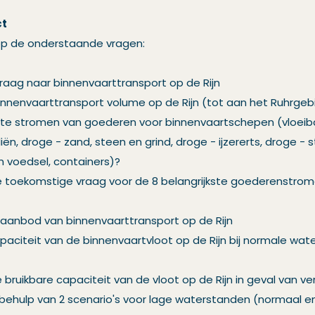
ct
op de onderstaande vragen:
vraag naar binnenvaarttransport op de Rijn
binnenvaarttransport volume op de Rijn (tot aan het Ruhrgeb
kste stromen van goederen voor binnenvaartschepen (vloeiba
iën, droge - zand, steen en grind, droge - ijzererts, droge - 
 voedsel, containers)?
 toekomstige vraag voor de 8 belangrijkste goederenstromen
t aanbod van binnenvaarttransport op de Rijn
apaciteit van de binnenvaartvloot op de Rijn bij normale wa
bruikbare capaciteit van de vloot op de Rijn in geval van v
ehulp van 2 scenario's voor lage waterstanden (normaal e