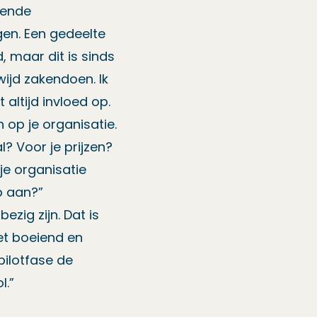
rende
gen. Een gedeelte
, maar dit is sinds
wijd zakendoen. Ik
 altijd invloed op.
 op je organisatie.
? Voor je prijzen?
 je organisatie
p aan?”
zig zijn. Dat is
het boeiend en
pilotfase de
l.”