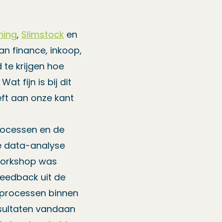
ning
,
Slimstock
en
an finance, inkoop,
 te krijgen hoe
t fijn is bij dit
eft aan onze kant
processen en de
de data-analyse
 workshop was
feedback uit de
e processen binnen
esultaten vandaan