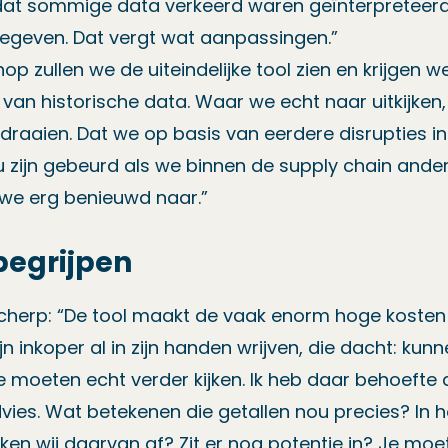
at sommige data verkeerd waren geïnterpreteerd
gegeven. Dat vergt wat aanpassingen.”
p zullen we de uiteindelijke tool zien en krijgen we
 van historische data. Waar we echt naar uitkijken, 
draaien. Dat we op basis van eerdere disrupties i
zou zijn gebeurd als we binnen de supply chain and
 we erg benieuwd naar.”
begrijpen
 scherp: “De tool maakt de vaak enorm hoge kosten
jn inkoper al in zijn handen wrijven, die dacht: kun
moeten echt verder kijken. Ik heb daar behoefte 
ies. Wat betekenen die getallen nou precies? In h
en wij daarvan af? Zit er nog potentie in? Je moe