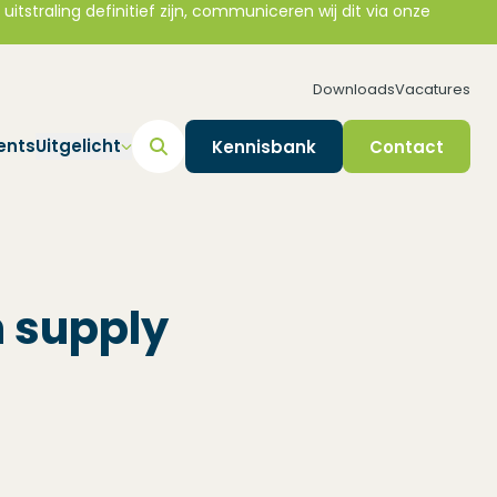
straling definitief zijn, communiceren wij dit via onze
Downloads
Vacatures
ents
Uitgelicht
Kennisbank
Contact
n supply