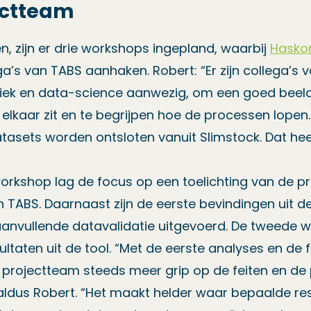
ectteam
n, zijn er drie workshops ingepland, waarbij
Hasko
ga’s van TABS aanhaken. Robert: “Er zijn collega’s v
stiek en data-science aanwezig, om een goed beeld
elkaar zit en te begrijpen hoe de processen lopen. Wa
datasets worden ontsloten vanuit Slimstock. Dat he
workshop lag de focus op een toelichting van de 
n TABS. Daarnaast zijn de eerste bevindingen uit 
aanvullende datavalidatie uitgevoerd. De tweede
ltaten uit de tool. “Met de eerste analyses en de 
t projectteam steeds meer grip op de feiten en d
 aldus Robert. “Het maakt helder waar bepaalde r