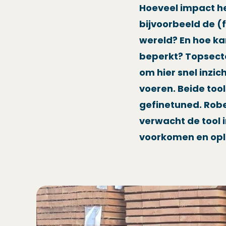
Hoeveel impact hee
bijvoorbeeld de (
wereld? En hoe ka
beperkt? Topsecto
om hier snel inzic
voeren. Beide too
gefinetuned. Rober
verwacht de tool i
voorkomen en opl