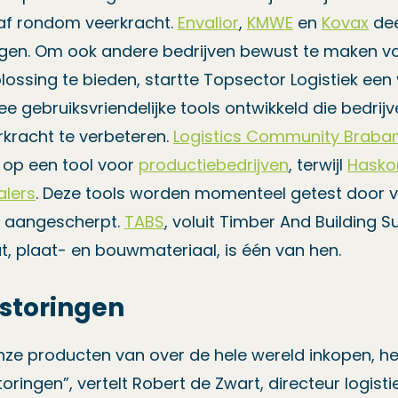
 af rondom veerkracht.
Envalior
,
KMWE
en
Kovax
dee
ngen. Om ook andere bedrijven bewust te maken van
oplossing te bieden, startte Topsector Logistiek een
wee gebruiksvriendelijke tools ontwikkeld die bedrij
kracht te verbeteren.
Logistics Community Braba
j op een tool voor
productiebedrijven
, terwijl
Hasko
alers
. Deze tools worden momenteel getest door v
r aangescherpt.
TABS
, voluit Timber And Building S
t, plaat- en bouwmateriaal, is één van hen.
storingen
ze producten van over de hele wereld inkopen, h
ringen”, vertelt Robert de Zwart, directeur logisti