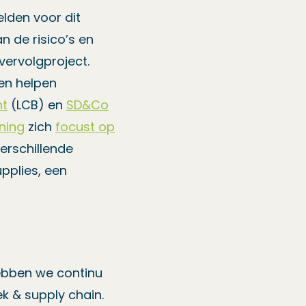
lden voor dit
 de risico’s en
 vervolgproject.
ven helpen
nt
(LCB) en
SD&Co
ning
zich
focust op
erschillende
upplies, een
ebben we continu
ek & supply chain.