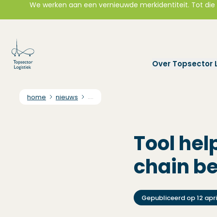
We werken aan een vernieuwde merkidentiteit. Tot die t
Over Topsector L
home
nieuws
....
Tool hel
chain b
Gepubliceerd op
12 apr