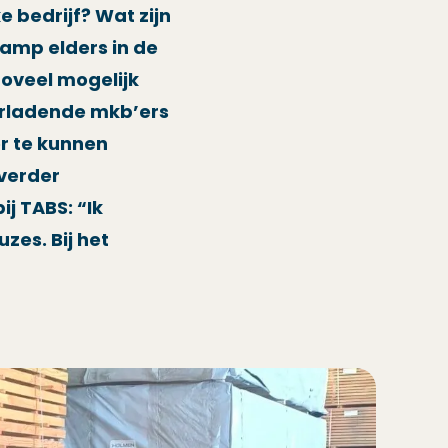
e bedrijf? Wat zijn
ramp elders in de
zoveel mogelijk
verladende mkb’ers
or te kunnen
verder
bij TABS:
“Ik
zes. Bij het