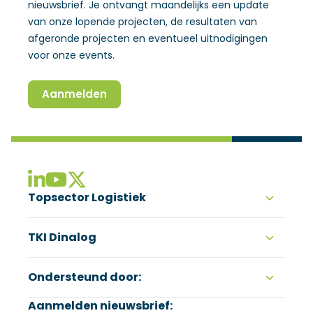
nieuwsbrief. Je ontvangt maandelijks een update
van onze lopende projecten, de resultaten van
afgeronde projecten en eventueel uitnodigingen
voor onze events.
Aanmelden
(Opent in een nieuw venster)
(Opent in een nieuw venster)
(Opent in een nieuw venster)
(Opent in een nieuw venster)
Topsector Logistiek
TKI Dinalog
Ezelsveldlaan 59
2611 RV Delft
015 251 65 65
Ondersteund door:
Graaf Engelbertlaan 75
4837 DS Breda
Postbus 48
Aanmelden nieuwsbrief:
076 531 53 00