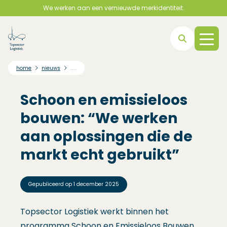
We werken aan een vernieuwde merkidentiteit.
Direct naar hoofdnavigatie
Direct naar hoofdinhoud
Direct naar footer
....
home
nieuws
Schoon en emissieloos
bouwen: “We werken
aan oplossingen die de
markt echt gebruikt”
Gepubliceerd op
1 december 2025
Topsector Logistiek werkt binnen het
programma Schoon en Emissieloos Bouwen