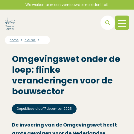
We werken aan een vernieuwde merkidentiteit.
Direct naar hoofdnavigatie
Direct naar hoofdinhoud
Direct naar footer
....
home
nieuws
Omgevingswet onder de
loep: flinke
veranderingen voor de
bouwsector
Gepubliceerd op
17 december 2025
De invoering van de Omgevingswet heeft
grote gevolgen voor de Nederlandse