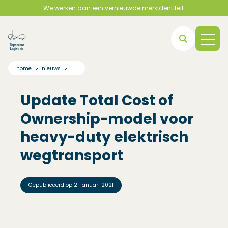
We werken aan een vernieuwde merkidentiteit.
Direct naar hoofdnavigatie
Direct naar hoofdinhoud
Direct naar footer
....
home
nieuws
Update Total Cost of
Ownership-model voor
heavy-duty elektrisch
wegtransport
Gepubliceerd op
21 januari 2021