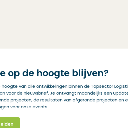
je op de hoogte blijven?
de hoogte van alle ontwikkelingen binnen de Topsector Logist
aan voor de nieuwsbrief. Je ontvangt maandelijks een updat
ende projecten, de resultaten van afgeronde projecten en 
ngen voor onze events.
elden
t in een nieuw venster)