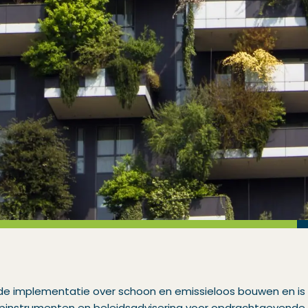
j de implementatie over schoon en emissieloos bouwen en is
oopinstrumenten en beleidsadvisering voor opdrachtgevende 