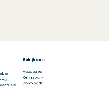
Bekijk ook:
Vacatures
iek en
Kennisbank
e van
Downloads
eventueel