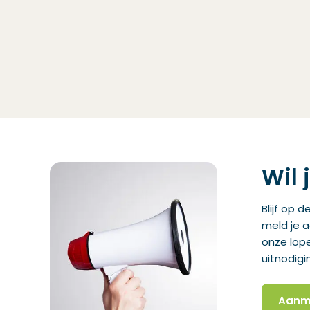
Wil 
Blijf op 
meld je 
onze lop
uitnodigi
Aanm
(Open