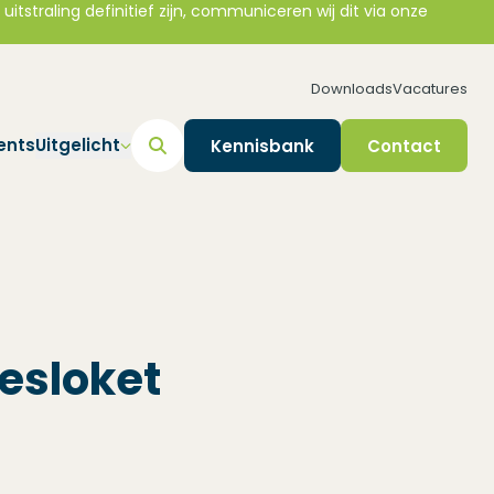
straling definitief zijn, communiceren wij dit via onze
Downloads
Vacatures
ents
Uitgelicht
Kennisbank
Contact
esloket