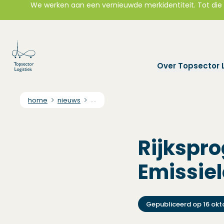
We werken aan een vernieuwde merkidentiteit. Tot die t
Over Topsector L
home
nieuws
....
Rijkspr
Emissiel
Gepubliceerd op
16 okt