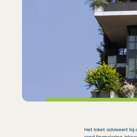
Het loket adviseert bi
rond financiering, ink