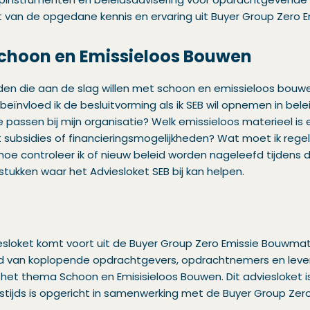
 van de opgedane kennis en ervaring uit Buyer Group Zero E
Schoon en Emissieloos Bouwen
den die aan de slag willen met schoon en emissieloos bouw
eïnvloed ik de besluitvorming als ik SEB wil opnemen in bele
 passen bij mijn organisatie? Welk emissieloos materieel is 
 subsidies of financieringsmogelijkheden? Wat moet ik rege
oe controleer ik of nieuw beleid worden nageleefd tijdens de
tukken waar het Adviesloket SEB bij kan helpen.
esloket komt voort uit de Buyer Group Zero Emissie Bouwmater
van koplopende opdrachtgevers, opdrachtnemers en levera
het thema Schoon en Emisisieloos Bouwen. Dit adviesloket i
stijds is opgericht in samenwerking met de Buyer Group Zer