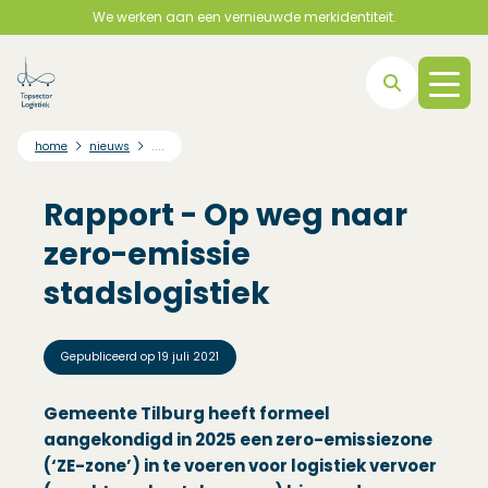
We werken aan een vernieuwde merkidentiteit.
Direct naar hoofdnavigatie
Direct naar hoofdinhoud
Direct naar footer
....
home
nieuws
Rapport - Op weg naar
zero-emissie
stadslogistiek
Gepubliceerd op
19 juli 2021
Gemeente Tilburg heeft formeel
aangekondigd in 2025 een zero-emissiezone
(‘ZE-zone’) in te voeren voor logistiek vervoer