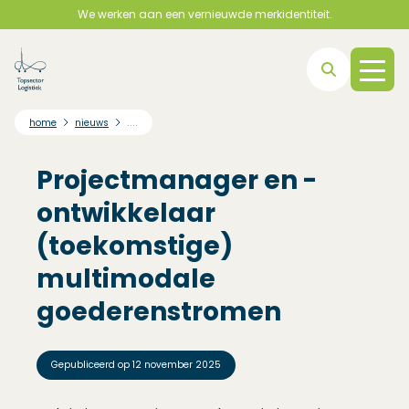
We werken aan een vernieuwde merkidentiteit.
Direct naar hoofdnavigatie
Direct naar hoofdinhoud
Direct naar footer
....
home
nieuws
Projectmanager en -
ontwikkelaar
(toekomstige)
multimodale
goederenstromen
Gepubliceerd op
12 november 2025