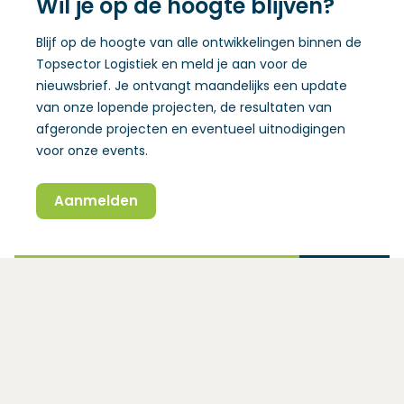
Wil je op de hoogte blijven?
Blijf op de hoogte van alle ontwikkelingen binnen de
Topsector Logistiek en meld je aan voor de
nieuwsbrief. Je ontvangt maandelijks een update
van onze lopende projecten, de resultaten van
afgeronde projecten en eventueel uitnodigingen
voor onze events.
Aanmelden
(Opent in een nieuw venster)
(Opent in een nieuw venster)
(Opent in een nieuw venster)
(Opent in een nieuw venster)
Topsector Logistiek
TKI Dinalog
Ezelsveldlaan 59