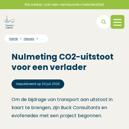
We werken aan een vernieuwde merkidentiteit.
Direct naar hoofdnavigatie
Direct naar hoofdinhoud
Direct naar footer
....
home
nieuws
Nulmeting CO2-uitstoot
voor een verlader
Gepubliceerd op
24 juli 2023
Om de bijdrage van transport aan uitstoot in
kaart te brengen, zijn Buck Consultants en
evofenedex met een project begonnen.