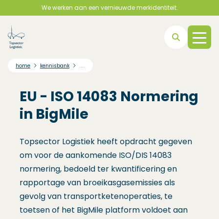
We werken aan een vernieuwde merkidentiteit.
Direct naar hoofdnavigatie
Direct naar hoofdinhoud
Direct naar footer
....
home
kennisbank
EU - ISO 14083 Normering
in BigMile
Topsector Logistiek heeft opdracht gegeven
om voor de aankomende ISO/DIS 14083
normering, bedoeld ter kwantificering en
rapportage van broeikasgasemissies als
gevolg van transportketenoperaties, te
toetsen of het BigMile platform voldoet aan