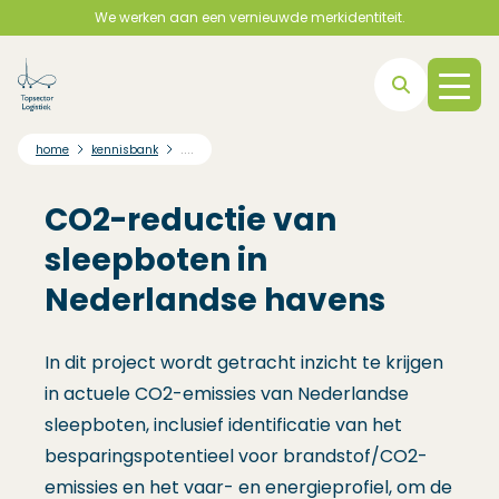
We werken aan een vernieuwde merkidentiteit.
Direct naar hoofdnavigatie
Direct naar hoofdinhoud
Direct naar footer
....
home
kennisbank
CO2-reductie van
sleepboten in
Nederlandse havens
In dit project wordt getracht inzicht te krijgen
in actuele CO2-emissies van Nederlandse
sleepboten, inclusief identificatie van het
besparingspotentieel voor brandstof/CO2-
emissies en het vaar- en energieprofiel, om de