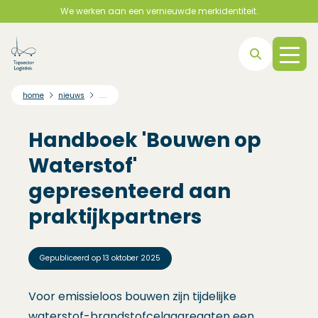
We werken aan een vernieuwde merkidentiteit.
Direct naar hoofdnavigatie
Direct naar hoofdinhoud
Direct naar footer
....
home
nieuws
Handboek 'Bouwen op
Waterstof'
gepresenteerd aan
praktijkpartners
Gepubliceerd op
13 oktober 2025
Voor emissieloos bouwen zijn tijdelijke
waterstof-brandstofcelaggregaten een